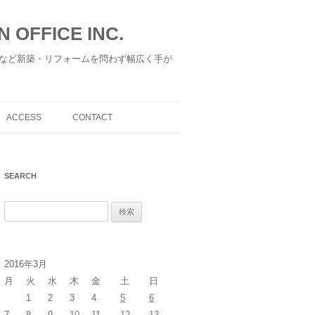
 OFFICE INC.
など新築・リフォームを問わず幅広く手が
ACCESS
CONTACT
SEARCH
検
索
:
2016年3月
月
火
水
木
金
土
日
1
2
3
4
5
6
7
8
9
10
11
12
13