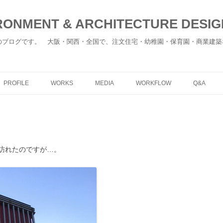
ONMENT & ARCHITECTURE DESIGN
のブログです。 大阪・関西・全国で、注文住宅・幼稚園・保育園・商業建築
コ
ン
PROFILE
WORKS
MEDIA
WORKFLOW
Q&A
テ
ン
ツ
へ
移
動
訪れたのですが…。