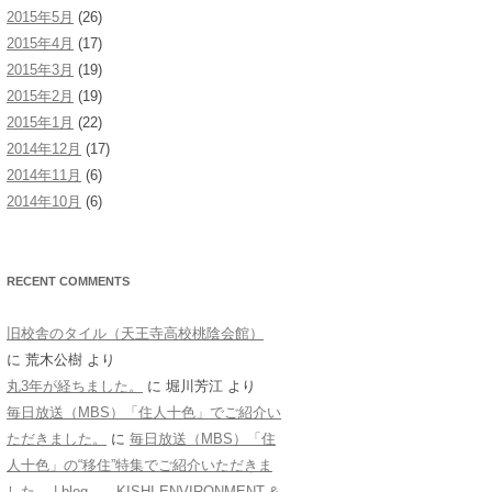
2015年5月
(26)
2015年4月
(17)
2015年3月
(19)
2015年2月
(19)
2015年1月
(22)
2014年12月
(17)
2014年11月
(6)
2014年10月
(6)
RECENT COMMENTS
旧校舎のタイル（天王寺高校桃陰会館）
に
荒木公樹
より
丸3年が経ちました。
に
堀川芳江
より
毎日放送（MBS）「住人十色」でご紹介い
ただきました。
に
毎日放送（MBS）「住
人十色」の“移住”特集でご紹介いただきま
した。 | blog KISHI ENVIRONMENT &