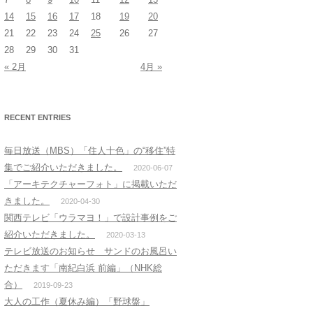
14
15
16
17
18
19
20
21
22
23
24
25
26
27
28
29
30
31
« 2月
4月 »
RECENT ENTRIES
毎日放送（MBS）「住人十色」の“移住”特
集でご紹介いただきました。
2020-06-07
「アーキテクチャーフォト」に掲載いただ
きました。
2020-04-30
関西テレビ「ウラマヨ！」で設計事例をご
紹介いただきました。
2020-03-13
テレビ放送のお知らせ サンドのお風呂い
ただきます「南紀白浜 前編」（NHK総
合）
2019-09-23
大人の工作（夏休み編）「野球盤」