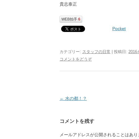
貴志泰正
WEB拍手
6
Pocket
カテゴリー:
スタッフの日常
| 投稿日:
2016-
コメントをどうぞ
投
←
水の都！？
稿
ナ
コメントを残す
ビ
ゲ
メールアドレスが公開されることはあり