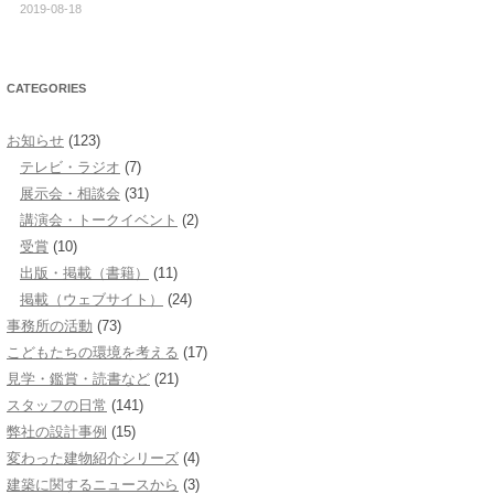
2019-08-18
CATEGORIES
お知らせ
(123)
テレビ・ラジオ
(7)
展示会・相談会
(31)
講演会・トークイベント
(2)
受賞
(10)
出版・掲載（書籍）
(11)
掲載（ウェブサイト）
(24)
事務所の活動
(73)
こどもたちの環境を考える
(17)
見学・鑑賞・読書など
(21)
スタッフの日常
(141)
弊社の設計事例
(15)
変わった建物紹介シリーズ
(4)
建築に関するニュースから
(3)