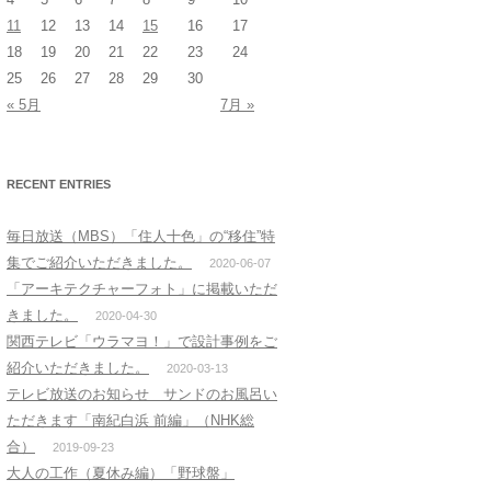
11
12
13
14
15
16
17
18
19
20
21
22
23
24
25
26
27
28
29
30
« 5月
7月 »
RECENT ENTRIES
毎日放送（MBS）「住人十色」の“移住”特
集でご紹介いただきました。
2020-06-07
「アーキテクチャーフォト」に掲載いただ
きました。
2020-04-30
関西テレビ「ウラマヨ！」で設計事例をご
紹介いただきました。
2020-03-13
テレビ放送のお知らせ サンドのお風呂い
ただきます「南紀白浜 前編」（NHK総
合）
2019-09-23
大人の工作（夏休み編）「野球盤」