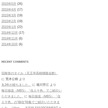
2015年5月
(26)
2015年4月
(17)
2015年3月
(19)
2015年2月
(19)
2015年1月
(22)
2014年12月
(17)
2014年11月
(6)
2014年10月
(6)
RECENT COMMENTS
旧校舎のタイル（天王寺高校桃陰会館）
に
荒木公樹
より
丸3年が経ちました。
に
堀川芳江
より
毎日放送（MBS）「住人十色」でご紹介い
ただきました。
に
毎日放送（MBS）「住
人十色」の“移住”特集でご紹介いただきま
した。 | blog KISHI ENVIRONMENT &