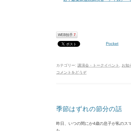
WEB拍手
7
Pocket
カテゴリー:
講演会・トークイベント
,
お知
コメントをどうぞ
季節はずれの節分の話
昨日、いつの間にか4歳の息子が私のス
た。