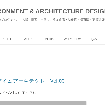
ONMENT & ARCHITECTURE DESIGN
のブログです。 大阪・関西・全国で、注文住宅・幼稚園・保育園・商業建築
コ
ン
PROFILE
WORKS
MEDIA
WORKFLOW
Q&A
テ
ン
ツ
へ
移
動
ムアーキテクト Vol.00
くイベントのご案内です。