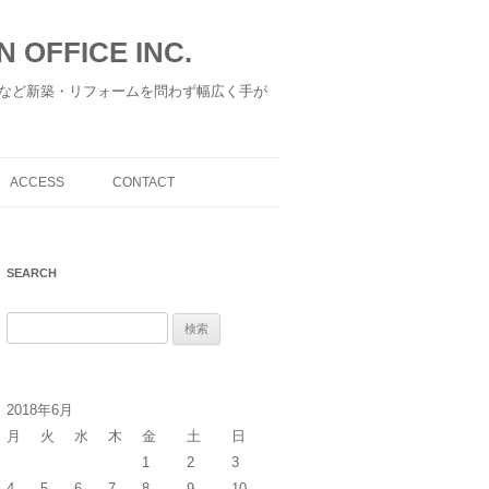
 OFFICE INC.
など新築・リフォームを問わず幅広く手が
ACCESS
CONTACT
SEARCH
検
索
:
2018年6月
月
火
水
木
金
土
日
1
2
3
4
5
6
7
8
9
10