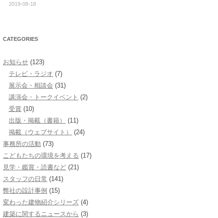
2019-08-18
CATEGORIES
お知らせ
(123)
テレビ・ラジオ
(7)
展示会・相談会
(31)
講演会・トークイベント
(2)
受賞
(10)
出版・掲載（書籍）
(11)
掲載（ウェブサイト）
(24)
事務所の活動
(73)
こどもたちの環境を考える
(17)
見学・鑑賞・読書など
(21)
スタッフの日常
(141)
弊社の設計事例
(15)
変わった建物紹介シリーズ
(4)
建築に関するニュースから
(3)