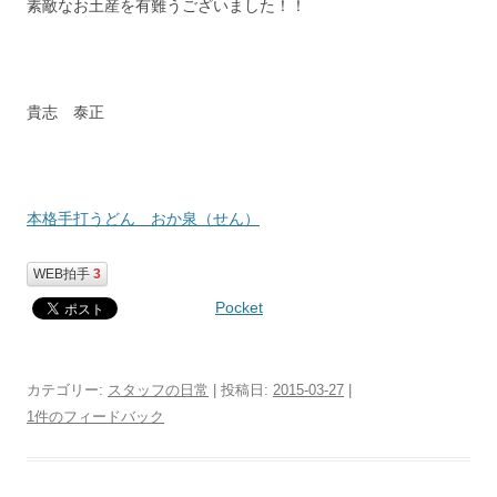
素敵なお土産を有難うございました！！
貴志 泰正
本格手打うどん おか泉（せん）
WEB拍手
3
Pocket
カテゴリー:
スタッフの日常
| 投稿日:
2015-03-27
|
1件のフィードバック