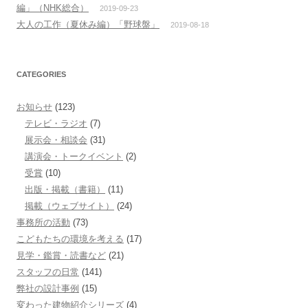
編」（NHK総合）
2019-09-23
大人の工作（夏休み編）「野球盤」
2019-08-18
CATEGORIES
お知らせ
(123)
テレビ・ラジオ
(7)
展示会・相談会
(31)
講演会・トークイベント
(2)
受賞
(10)
出版・掲載（書籍）
(11)
掲載（ウェブサイト）
(24)
事務所の活動
(73)
こどもたちの環境を考える
(17)
見学・鑑賞・読書など
(21)
スタッフの日常
(141)
弊社の設計事例
(15)
変わった建物紹介シリーズ
(4)