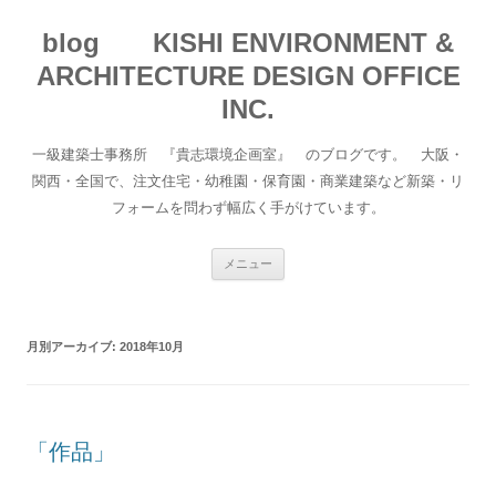
blog KISHI ENVIRONMENT &
ARCHITECTURE DESIGN OFFICE
INC.
一級建築士事務所 『貴志環境企画室』 のブログです。 大阪・
関西・全国で、注文住宅・幼稚園・保育園・商業建築など新築・リ
フォームを問わず幅広く手がけています。
コ
メニュー
ン
テ
ン
ツ
へ
月別アーカイブ:
2018年10月
移
動
「作品」