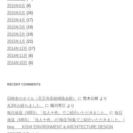
2015年6月
(8)
2015年5月
(26)
2015年4月
(17)
2015年3月
(19)
2015年2月
(19)
2015年1月
(22)
2014年12月
(17)
2014年11月
(6)
2014年10月
(6)
RECENT COMMENTS
旧校舎のタイル（天王寺高校桃陰会館）
に
荒木公樹
より
丸3年が経ちました。
に
堀川芳江
より
毎日放送（MBS）「住人十色」でご紹介いただきました。
に
毎日
放送（MBS）「住人十色」の“移住”特集でご紹介いただきました。 |
blog KISHI ENVIRONMENT & ARCHITECTURE DESIGN