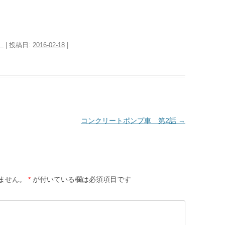
）
| 投稿日:
2016-02-18
|
コンクリートポンプ車 第2話
→
ません。
*
が付いている欄は必須項目です