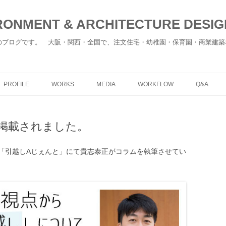
ONMENT & ARCHITECTURE DESIGN
のブログです。 大阪・関西・全国で、注文住宅・幼稚園・保育園・商業建築
コ
ン
PROFILE
WORKS
MEDIA
WORKFLOW
Q&A
テ
ン
ツ
へ
移
が掲載されました。
動
「引越しAじぇんと」にて貴志泰正がコラムを執筆させてい