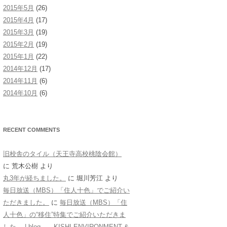
2015年5月
(26)
2015年4月
(17)
2015年3月
(19)
2015年2月
(19)
2015年1月
(22)
2014年12月
(17)
2014年11月
(6)
2014年10月
(6)
RECENT COMMENTS
旧校舎のタイル（天王寺高校桃陰会館）
に
荒木公樹
より
丸3年が経ちました。
に
堀川芳江
より
毎日放送（MBS）「住人十色」でご紹介い
ただきました。
に
毎日放送（MBS）「住
人十色」の“移住”特集でご紹介いただきま
した。 | blog KISHI ENVIRONMENT &