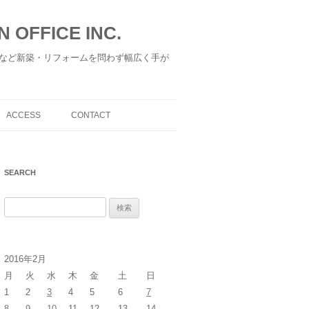
 OFFICE INC.
など新築・リフォームを問わず幅広く手が
ACCESS
CONTACT
SEARCH
検
索
:
2016年2月
月
火
水
木
金
土
日
1
2
3
4
5
6
7
8
9
10
11
12
13
14