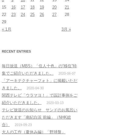
15
16
17
18
19
20
21
22
23
24
25
26
27
28
29
« 1月
3月 »
RECENT ENTRIES
毎日放送（MBS）「住人十色」の“移住”特
集でご紹介いただきました。
2020-06-07
「アーキテクチャーフォト」に掲載いただ
きました。
2020-04-30
関西テレビ「ウラマヨ！」で設計事例をご
紹介いただきました。
2020-03-13
テレビ放送のお知らせ サンドのお風呂い
ただきます「南紀白浜 前編」（NHK総
合）
2019-09-23
大人の工作（夏休み編）「野球盤」