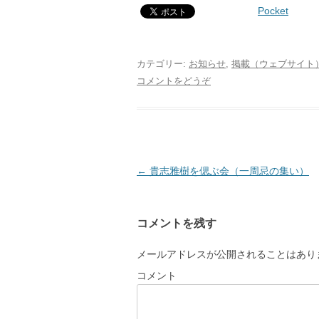
Pocket
カテゴリー:
お知らせ
,
掲載（ウェブサイト
コメントをどうぞ
投
←
貴志雅樹を偲ぶ会（一周忌の集い）
稿
ナ
コメントを残す
ビ
ゲ
メールアドレスが公開されることはあり
ー
コメント
シ
ョ