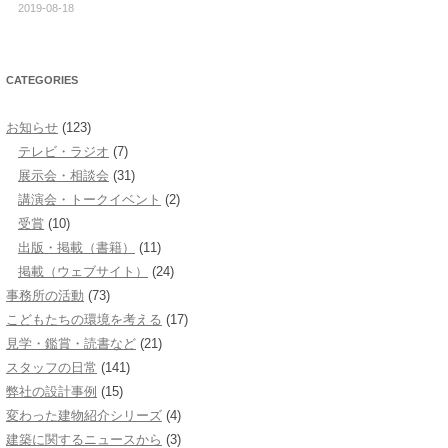
2019-08-18
CATEGORIES
お知らせ
(123)
テレビ・ラジオ
(7)
展示会・相談会
(31)
講演会・トークイベント
(2)
受賞
(10)
出版・掲載（書籍）
(11)
掲載（ウェブサイト）
(24)
事務所の活動
(73)
こどもたちの環境を考える
(17)
見学・鑑賞・読書など
(21)
スタッフの日常
(141)
弊社の設計事例
(15)
変わった建物紹介シリーズ
(4)
建築に関するニュースから
(3)