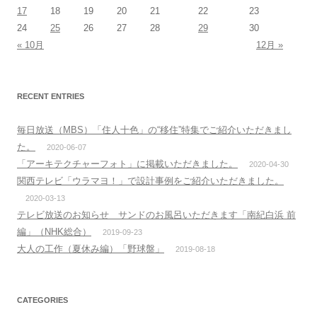
17
18
19
20
21
22
23
24
25
26
27
28
29
30
« 10月
12月 »
RECENT ENTRIES
毎日放送（MBS）「住人十色」の“移住”特集でご紹介いただきまし
た。
2020-06-07
「アーキテクチャーフォト」に掲載いただきました。
2020-04-30
関西テレビ「ウラマヨ！」で設計事例をご紹介いただきました。
2020-03-13
テレビ放送のお知らせ サンドのお風呂いただきます「南紀白浜 前
編」（NHK総合）
2019-09-23
大人の工作（夏休み編）「野球盤」
2019-08-18
CATEGORIES