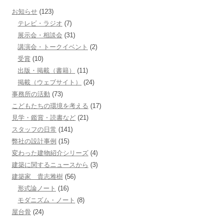
お知らせ
(123)
テレビ・ラジオ
(7)
展示会・相談会
(31)
講演会・トークイベント
(2)
受賞
(10)
出版・掲載（書籍）
(11)
掲載（ウェブサイト）
(24)
事務所の活動
(73)
こどもたちの環境を考える
(17)
見学・鑑賞・読書など
(21)
スタッフの日常
(141)
弊社の設計事例
(15)
変わった建物紹介シリーズ
(4)
建築に関するニュースから
(3)
建築家 貴志雅樹
(56)
形式論ノート
(16)
モダニズム・ノート
(8)
屋台骨
(24)