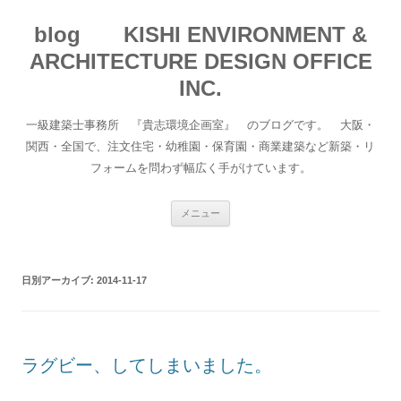
blog KISHI ENVIRONMENT &
ARCHITECTURE DESIGN OFFICE
INC.
一級建築士事務所 『貴志環境企画室』 のブログです。 大阪・
関西・全国で、注文住宅・幼稚園・保育園・商業建築など新築・リ
フォームを問わず幅広く手がけています。
コ
メニュー
ン
テ
ン
ツ
へ
日別アーカイブ:
2014-11-17
移
動
ラグビー、してしまいました。