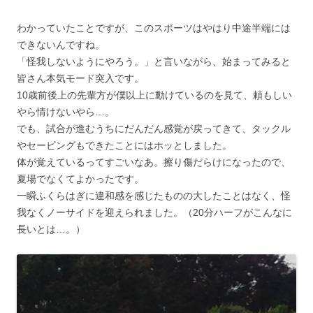
わかっていたことですが、このスポーツはやはり中途半端には
できないんですね。
「怪我しないようにやろう。」と言いながら、始まってみると
皆さん本気モード突入です。
10歳前後上の先輩方が僕以上に動けているのを見て、頼もしい
やら情けないやら…。
でも、試合が進むうちにだんだん感覚が戻ってきて、タックル
やセービングもできたことにはホッとしました。
体が覚えているってすごいなあ。擦り傷だらけになったので、
夏場でなくてよかったです。
一瞬ふくらはぎに違和感を感じたものの大したことはなく、怪
我なくノーサイドを迎えられました。（20分ハーフがこんなに
長いとは…。）