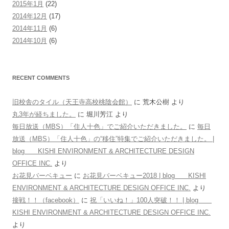
2015年1月
(22)
2014年12月
(17)
2014年11月
(6)
2014年10月
(6)
RECENT COMMENTS
旧校舎のタイル（天王寺高校桃陰会館）
に
荒木公樹
より
丸3年が経ちました。
に
堀川芳江
より
毎日放送（MBS）「住人十色」でご紹介いただきました。
に
毎日
放送（MBS）「住人十色」の“移住”特集でご紹介いただきました。 |
blog KISHI ENVIRONMENT & ARCHITECTURE DESIGN
OFFICE INC.
より
お花見バーベキュー
に
お花見バーベキュー2018 | blog KISHI
ENVIRONMENT & ARCHITECTURE DESIGN OFFICE INC.
より
接戦！！（facebook）
に
祝「いいね！」100人突破！！ | blog
KISHI ENVIRONMENT & ARCHITECTURE DESIGN OFFICE INC.
より