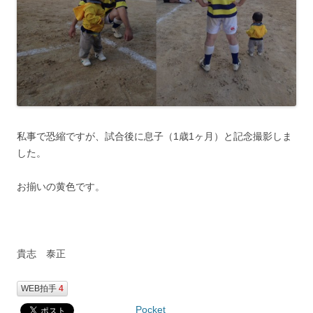
私事で恐縮ですが、試合後に息子（1歳1ヶ月）と記念撮影しま
した。
お揃いの黄色です。
貴志 泰正
WEB拍手
4
Pocket