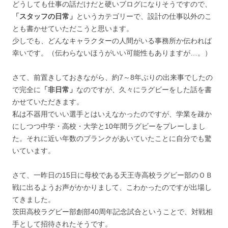
どうしても仕事の話だけだと硬いブログになりそうですので、
「スタッフの日常」
というカテゴリーで、設計の仕事以外のこ
とも書かせていただこうと思います。
少しでも、どんなキャラクターの人間がいる事務所か伝われば
幸いです。（伝わらないほうがいい可能性もありますが…。）
さて、前置きしておきながら、約7～8年ぶりの出来事でしたの
で完全に
「非日常」
なのですが、久々にラグビーをした話を書
かせていただきます。
私は不器用でいい選手とはいえなかったのですが、学業を疎か
にしつつ中学・高校・大学と10年間ラグビーをプレーしまし
た。それに近い年数のブランクがあいていたことに自分でも驚
いています。
さて、一昨日の15日に母校である天王寺高校ラグビー部のＯＢ
戦に出るようお声がかかりまして、こわかったのですが出場し
てきました。
茨田高校ラグビー部創部40周年記念試合ということで、対戦相
手として招待されたそうです。