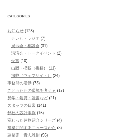
CATEGORIES
お知らせ
(123)
テレビ・ラジオ
(7)
展示会・相談会
(31)
講演会・トークイベント
(2)
受賞
(10)
出版・掲載（書籍）
(11)
掲載（ウェブサイト）
(24)
事務所の活動
(73)
こどもたちの環境を考える
(17)
見学・鑑賞・読書など
(21)
スタッフの日常
(141)
弊社の設計事例
(15)
変わった建物紹介シリーズ
(4)
建築に関するニュースから
(3)
建築家 貴志雅樹
(56)