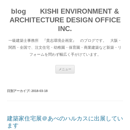
blog KISHI ENVIRONMENT &
ARCHITECTURE DESIGN OFFICE
INC.
一級建築士事務所 『貴志環境企画室』 のブログです。 大阪・
関西・全国で、注文住宅・幼稚園・保育園・商業建築など新築・リ
フォームを問わず幅広く手がけています。
コ
メニュー
ン
テ
ン
ツ
へ
日別アーカイブ:
2018-03-18
移
動
建築家住宅展＠あべのハルカスに出展してい
ます