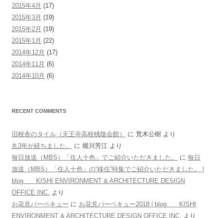
2015年4月
(17)
2015年3月
(19)
2015年2月
(19)
2015年1月
(22)
2014年12月
(17)
2014年11月
(6)
2014年10月
(6)
RECENT COMMENTS
旧校舎のタイル（天王寺高校桃陰会館）
に
荒木公樹
より
丸3年が経ちました。
に
堀川芳江
より
毎日放送（MBS）「住人十色」でご紹介いただきました。
に
毎日
放送（MBS）「住人十色」の“移住”特集でご紹介いただきました。 |
blog KISHI ENVIRONMENT & ARCHITECTURE DESIGN
OFFICE INC.
より
お花見バーベキュー
に
お花見バーベキュー2018 | blog KISHI
ENVIRONMENT & ARCHITECTURE DESIGN OFFICE INC.
より