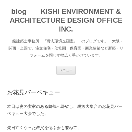
blog KISHI ENVIRONMENT &
ARCHITECTURE DESIGN OFFICE
INC.
一級建築士事務所 『貴志環境企画室』 のブログです。 大阪・
関西・全国で、注文住宅・幼稚園・保育園・商業建築など新築・リ
フォームを問わず幅広く手がけています。
コ
メニュー
ン
テ
ン
ツ
へ
お花見バーベキュー
移
動
本日は妻の実家のある舞鶴へ帰省し、親族大集合のお花見バー
ベキュー大会でした。
先日亡くなった叔父を偲ぶ会も兼ねて。