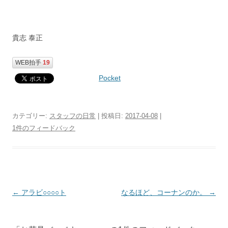
貴志 泰正
WEB拍手
19
Pocket
カテゴリー:
スタッフの日常
| 投稿日:
2017-04-08
|
1件のフィードバック
投
←
アラビ○○○○ト
なるほど、コーナンのか。
→
稿
ナ