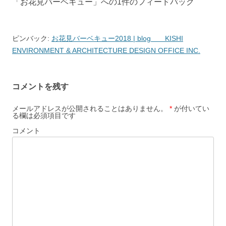
「
お花見バーベキュー
」への1件のフィードバック
ビ
ゲ
ー
ピンバック:
お花見バーベキュー2018 | blog KISHI
シ
ENVIRONMENT & ARCHITECTURE DESIGN OFFICE INC.
ョ
ン
コメントを残す
メールアドレスが公開されることはありません。
*
が付いてい
る欄は必須項目です
コメント