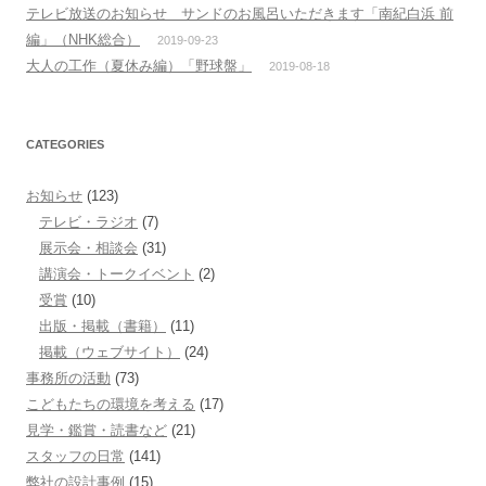
テレビ放送のお知らせ サンドのお風呂いただきます「南紀白浜 前
編」（NHK総合）
2019-09-23
大人の工作（夏休み編）「野球盤」
2019-08-18
CATEGORIES
お知らせ
(123)
テレビ・ラジオ
(7)
展示会・相談会
(31)
講演会・トークイベント
(2)
受賞
(10)
出版・掲載（書籍）
(11)
掲載（ウェブサイト）
(24)
事務所の活動
(73)
こどもたちの環境を考える
(17)
見学・鑑賞・読書など
(21)
スタッフの日常
(141)
弊社の設計事例
(15)