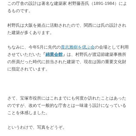
この庁舎の設計は著名な建築家 村野藤吾氏（1891-1984）によ
るものです。
村野氏は大阪を拠点に活動されたので、関西には氏の設計され
た建築が多くあります。
ちなみに、今年5月に先代の
貴志雅樹を偲ぶ会
の会場として利用
させていただいた
「
綿業会館
」
は、村野氏が渡辺節建築事務所
の所員だった時代に担当された建築で、現在は国の重要文化財
に指定されています。
さて、宝塚市役所にはこれまでにも何度か訪れたことはあった
のですが、改めて一般的な庁舎とは一味違う設計になっている
ことを体感しました。
というわけで、写真をどうぞ。