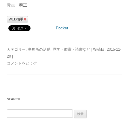
貴志 泰正
WEB拍手
8
Pocket
カテゴリー:
事務所の活動
,
見学・鑑賞・読書など
| 投稿日:
2015-11-
20
|
コメントをどうぞ
SEARCH
検
索
: