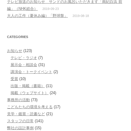
テレビ放送のお知らせ サンドのお風呂いただきます「南紀白浜 前
編」（NHK総合）
2019-09-23
大人の工作（夏休み編）「野球盤」
2019-08-18
CATEGORIES
お知らせ
(123)
テレビ・ラジオ
(7)
展示会・相談会
(31)
講演会・トークイベント
(2)
受賞
(10)
出版・掲載（書籍）
(11)
掲載（ウェブサイト）
(24)
事務所の活動
(73)
こどもたちの環境を考える
(17)
見学・鑑賞・読書など
(21)
スタッフの日常
(141)
弊社の設計事例
(15)