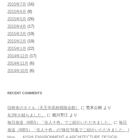
2015年7月
(16)
2015年6月
(8)
2015年5月
(26)
2015年4月
(17)
2015年3月
(19)
2015年2月
(19)
2015年1月
(22)
2014年12月
(17)
2014年11月
(6)
2014年10月
(6)
RECENT COMMENTS
旧校舎のタイル（天王寺高校桃陰会館）
に
荒木公樹
より
丸3年が経ちました。
に
堀川芳江
より
毎日放送（MBS）「住人十色」でご紹介いただきました。
に
毎日
放送（MBS）「住人十色」の“移住”特集でご紹介いただきました。 |
blog KISHI ENVIRONMENT & ARCHITECTURE DESIGN