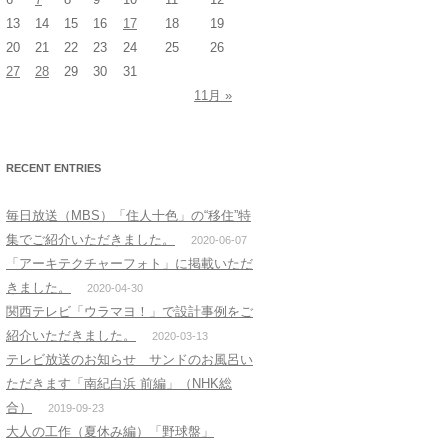
13
14
15
16
17
18
19
20
21
22
23
24
25
26
27
28
29
30
31
11月 »
RECENT ENTRIES
毎日放送（MBS）「住人十色」の“移住”特
集でご紹介いただきました。
2020-06-07
「アーキテクチャーフォト」に掲載いただ
きました。
2020-04-30
関西テレビ「ウラマヨ！」で設計事例をご
紹介いただきました。
2020-03-13
テレビ放送のお知らせ サンドのお風呂い
ただきます「南紀白浜 前編」（NHK総
合）
2019-09-23
大人の工作（夏休み編）「野球盤」