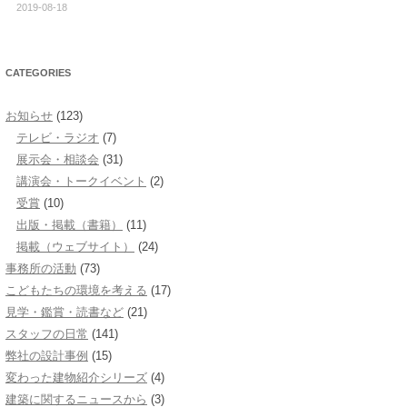
2019-08-18
CATEGORIES
お知らせ
(123)
テレビ・ラジオ
(7)
展示会・相談会
(31)
講演会・トークイベント
(2)
受賞
(10)
出版・掲載（書籍）
(11)
掲載（ウェブサイト）
(24)
事務所の活動
(73)
こどもたちの環境を考える
(17)
見学・鑑賞・読書など
(21)
スタッフの日常
(141)
弊社の設計事例
(15)
変わった建物紹介シリーズ
(4)
建築に関するニュースから
(3)