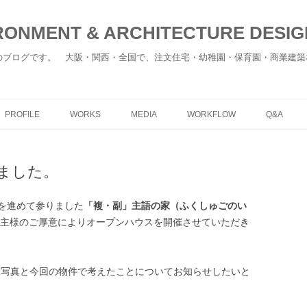
ONMENT & ARCHITECTURE DESIGN
のブログです。 大阪・関西・全国で、注文住宅・幼稚園・保育園・商業建築
コ
ン
PROFILE
WORKS
MEDIA
WORKFLOW
Q&A
テ
ン
ツ
へ
移
ました。
動
を進めて参りました
「複・副」主語の家（ふくしゅごのい
お施主様のご厚意によりオープンハウスを開催させていただき
工写真と今回の物件で考えたことについてお知らせしたいと