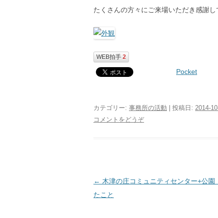
たくさんの方々にご来場いただき感謝し
WEB拍手
2
Pocket
カテゴリー:
事務所の活動
| 投稿日:
2014-10
コメントをどうぞ
投
←
木津の庄コミュニティセンター+公園
稿
たこと
ナ