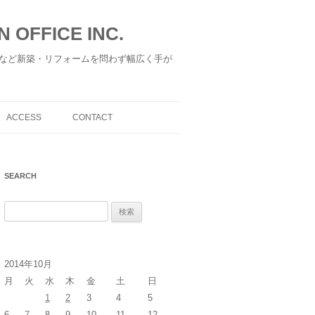
 OFFICE INC.
など新築・リフォームを問わず幅広く手が
ACCESS
CONTACT
SEARCH
検
索
:
2014年10月
月
火
水
木
金
土
日
1
2
3
4
5
6
7
8
9
10
11
12