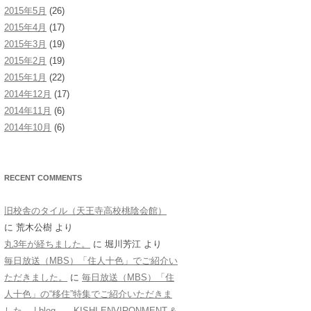
2015年5月
(26)
2015年4月
(17)
2015年3月
(19)
2015年2月
(19)
2015年1月
(22)
2014年12月
(17)
2014年11月
(6)
2014年10月
(6)
RECENT COMMENTS
旧校舎のタイル（天王寺高校桃陰会館）
に
荒木公樹
より
丸3年が経ちました。
に
堀川芳江
より
毎日放送（MBS）「住人十色」でご紹介い
ただきました。
に
毎日放送（MBS）「住
人十色」の“移住”特集でご紹介いただきま
した。 | blog KISHI ENVIRONMENT &