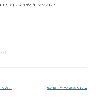
ております。ありがとうございました。
-27
|
 で考え
ある園長先生の言葉から
→